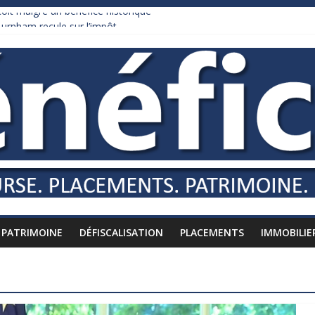
it malgré un bénéfice historique
urnham recule sur l’impôt
daire qui ne touche presque rien
es vers l’étranger
is à l’épreuve par la chaleur
PATRIMOINE
DÉFISCALISATION
PLACEMENTS
IMMOBILIE