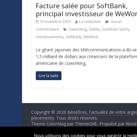
Facture salée pour SoftBank,
principal investisseur de WeWo
9 novembre 2023
La rédaction
Aucun
,
,
,
commentaire
coworking
faillite
Goldman Sachs
,
,
investissements
SoftBank
WeWork
Le géant japonais des télécommunications a dû ve
1,5 milliard de dollars aux créanciers de la platefo
américaine de coworking,
Lire la suite
Copyright © 2026
Bénéfices, l'actualité de votre arge
placements
. Tous droits réservés.
Theme ColorMag par
ThemeGrill.
. Propulsé par
Word
Nous utilisons des cookies pour vous garantir la meil