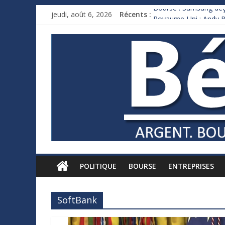
jeudi, août 6, 2026
Récents :
Bourse : Samsung déço
Royaume-Uni : Andy B
Xavier Niel, le milliar
Ruée des fortunes russ
France : le logement m
POLITIQUE
BOURSE
ENTREPRISES
SoftBank