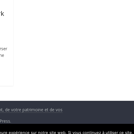
rk
rser
rme
nt, de votre patrimoine et de vos
Press
.
leure expérience sur notre site web. Si vous continuez à utiliser ce sit