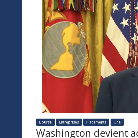
Bourse
Entreprises
Placements
Une
Washington devient ac