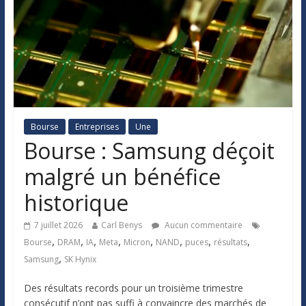
Bourse
Entreprises
Une
Bourse : Samsung déçoit
malgré un bénéfice
historique
7 juillet 2026
Carl Benys
Aucun commentaire
,
,
,
,
,
,
,
,
Bourse
DRAM
IA
Meta
Micron
NAND
puces
résultats
,
Samsung
SK Hynix
Des résultats records pour un troisième trimestre
consécutif n’ont pas suffi à convaincre des marchés de