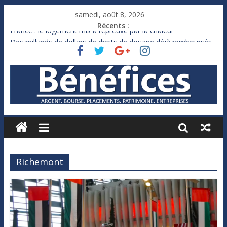
samedi, août 8, 2026
Récents :
France : le logement mis à l’épreuve par la chaleur
Des milliards de dollars de droits de douane déjà remboursés
par Washington
Royaume-Uni : Andy Burnham recule sur l’impôt
Xavier Niel, le milliardaire qui ne touche presque rien
Ruée des fortunes russes vers l’étranger
Richemont