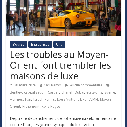
Bourse
Entreprises
Une
Les troubles au Moyen-
Orient font trembler les
maisons de luxe
28 mars 2026
Carl Benys
Aucun commentaire
,
,
,
,
,
,
,
Bentley
capitalisation
Cartier
Chanel
Dubaï
etats-unis
guerre
,
,
,
,
,
,
,
Hermès
Iran
Israël
Kering
Louis Vuitton
luxe
LVMH
Moyen-
,
,
Orient
Richemont
Rolls-Royce
Depuis le déclenchement de l’offensive israélo-américaine
contre l’Iran, les grands groupes du luxe voient