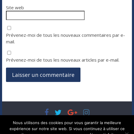
Site web
Prévenez-moi de tous les nouveaux commentaires par e-
mail.
Prévenez-moi de tous les nouveaux articles par e-mail.
Copyright © 2026
Bénéfices, l'actualité de votre argent, de
Nous utilisons des cookies pour vous garantir la meilleure
votre patrimoine et de vos placements
. Tous droits réservés.
expérience sur notre site web. Si vous continuez à utiliser ce
Theme ColorMag par
ThemeGrill.
. Propulsé par
WordPress
.