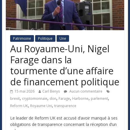
Patrimoine
Politique
Une
Au Royaume-Uni, Nigel
Farage dans la
tourmente d’une affaire
de financement politique
15 mai 2026
Carl Benys
Aucun commentaire
,
,
,
,
,
,
brexit
cryptomonnaie
don
Farage
Harborne
parlement
,
,
Reform UK
Royaume Uni
transparence
Le leader de Reform UK est accusé d’avoir manqué à ses
obligations de transparence concernant la réception d’un