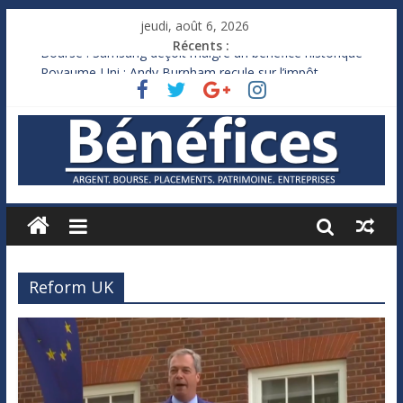
jeudi, août 6, 2026
Récents :
Bourse : Samsung déçoit malgré un bénéfice historique
Royaume-Uni : Andy Burnham recule sur l’impôt
Xavier Niel, le milliardaire qui ne touche presque rien
Ruée des fortunes russes vers l’étranger
France : le logement mis à l’épreuve par la chaleur
Reform UK