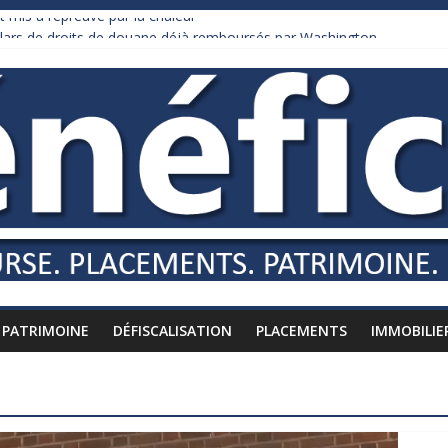
 mis à l’épreuve par la chaleur
ollars de droits de douane déjà remboursés par Washington
 Burnham recule sur l’impôt
iardaire qui ne touche presque rien
usses vers l’étranger
PATRIMOINE
DÉFISCALISATION
PLACEMENTS
IMMOBILIE