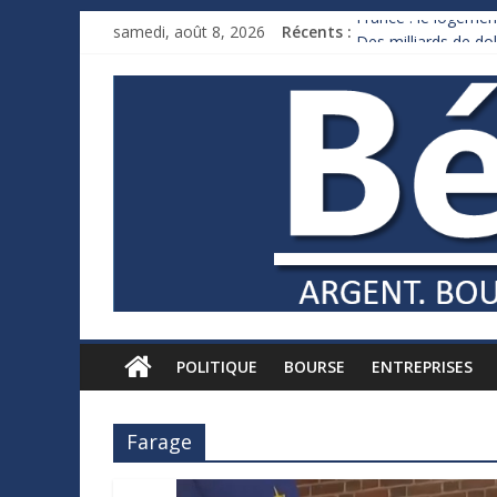
France : le logement
samedi, août 8, 2026
Récents :
Des milliards de d
Royaume-Uni : Andy
Xavier Niel, le mill
Ruée des fortunes r
POLITIQUE
BOURSE
ENTREPRISES
Farage