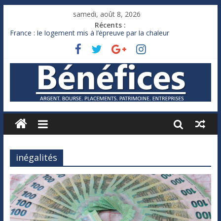
samedi, août 8, 2026
Récents :
France : le logement mis à l’épreuve par la chaleur
Des milliards de dollars de droits de douane déjà remboursés
par Washington
Royaume-Uni : Andy Burnham recule sur l’impôt
Xavier Niel, le milliardaire qui ne touche presque rien
Ruée des fortunes russes vers l’étranger
inégalités