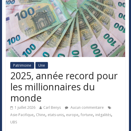
Patrimoine
Une
2025, année record pour
les millionnaires du
monde
1 juillet 2026
Carl Benys
Aucun commentaire
,
,
,
,
,
,
Asie-Pacifique
Chine
etats-unis
europe
fortune
inégalités
UBS