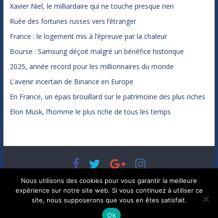
Xavier Niel, le milliardaire qui ne touche presque rien
Ruée des fortunes russes vers l’étranger
France : le logement mis à l’épreuve par la chaleur
Bourse : Samsung déçoit malgré un bénéfice historique
2025, année record pour les millionnaires du monde
L’avenir incertain de Binance en Europe
En France, un épais brouillard sur le patrimoine des plus riches
Elon Musk, l’homme le plus riche de tous les temps
Copyright © 2026
Bénéfices, l'actualité de votre argent, de
Nous utilisons des cookies pour vous garantir la meilleure
votre patrimoine et de vos placements
. Tous droits réservés.
expérience sur notre site web. Si vous continuez à utiliser ce
Theme ColorMag par
ThemeGrill.
. Propulsé par
WordPress
.
site, nous supposerons que vous en êtes satisfait.
Ok