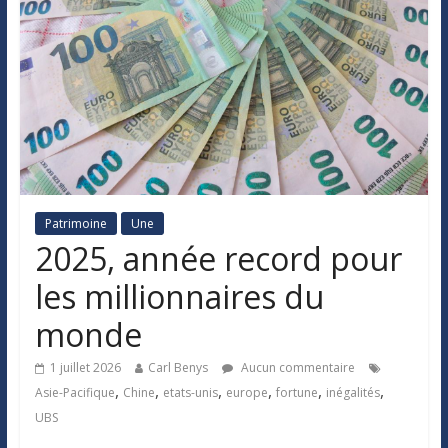
Patrimoine
Une
2025, année record pour
les millionnaires du
monde
1 juillet 2026
Carl Benys
Aucun commentaire
,
,
,
,
,
,
Asie-Pacifique
Chine
etats-unis
europe
fortune
inégalités
UBS