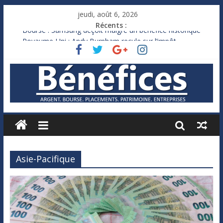
jeudi, août 6, 2026
Récents :
Bourse : Samsung déçoit malgré un bénéfice historique
Royaume-Uni : Andy Burnham recule sur l’impôt
Xavier Niel, le milliardaire qui ne touche presque rien
Ruée des fortunes russes vers l’étranger
France : le logement mis à l’épreuve par la chaleur
Asie-Pacifique