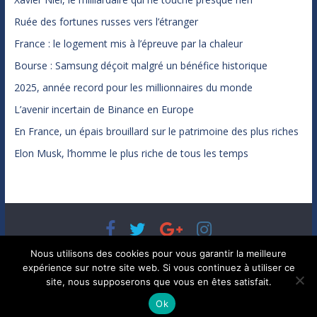
Ruée des fortunes russes vers l’étranger
France : le logement mis à l’épreuve par la chaleur
Bourse : Samsung déçoit malgré un bénéfice historique
2025, année record pour les millionnaires du monde
L’avenir incertain de Binance en Europe
En France, un épais brouillard sur le patrimoine des plus riches
Elon Musk, l’homme le plus riche de tous les temps
Copyright © 2026
Bénéfices, l'actualité de votre argent, de
Nous utilisons des cookies pour vous garantir la meilleure
votre patrimoine et de vos placements
. Tous droits réservés.
expérience sur notre site web. Si vous continuez à utiliser ce
Theme ColorMag par
ThemeGrill.
. Propulsé par
WordPress
.
site, nous supposerons que vous en êtes satisfait.
Ok