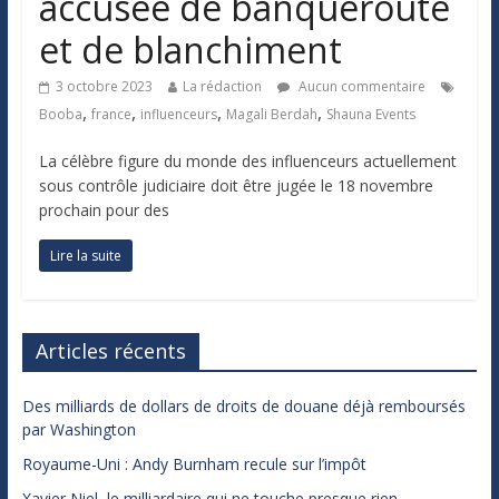
accusée de banqueroute
et de blanchiment
3 octobre 2023
La rédaction
Aucun commentaire
,
,
,
,
Booba
france
influenceurs
Magali Berdah
Shauna Events
La célèbre figure du monde des influenceurs actuellement
sous contrôle judiciaire doit être jugée le 18 novembre
prochain pour des
Lire la suite
Articles récents
Des milliards de dollars de droits de douane déjà remboursés
par Washington
Royaume-Uni : Andy Burnham recule sur l’impôt
Xavier Niel, le milliardaire qui ne touche presque rien