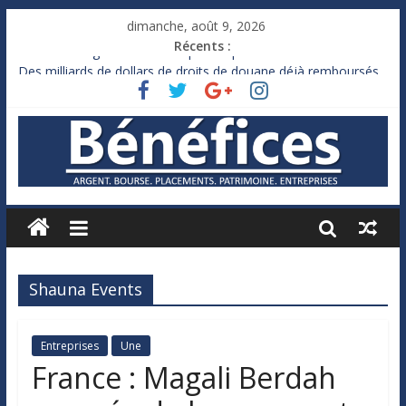
dimanche, août 9, 2026
Récents :
France : le logement mis à l’épreuve par la chaleur
Des milliards de dollars de droits de douane déjà remboursés
par Washington
Royaume-Uni : Andy Burnham recule sur l’impôt
Xavier Niel, le milliardaire qui ne touche presque rien
Ruée des fortunes russes vers l’étranger
Shauna Events
Entreprises
Une
France : Magali Berdah