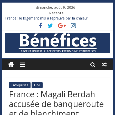
dimanche, août 9, 2026
Récents :
France : le logement mis à l’épreuve par la chaleur
Des milliards de dollars de droits de douane déjà remboursés
par Washington
Royaume-Uni : Andy Burnham recule sur l’impôt
Xavier Niel, le milliardaire qui ne touche presque rien
Ruée des fortunes russes vers l’étranger
Entreprises
Une
France : Magali Berdah
accusée de banqueroute
et de blanchiment