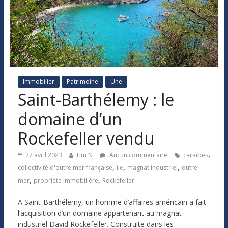
Immobilier
Patrimoine
Une
Saint-Barthélemy : le
domaine d’un
Rockefeller vendu
,
27 avril 2023
Tim N
Aucun commentaire
caraïbes
,
,
,
collectivité d'outre mer française
île
magnat industriel
outre-
,
,
mer
propriété immobilière
Rockefeller
A Saint-Barthélemy, un homme d’affaires américain a fait
l’acquisition d’un domaine appartenant au magnat
industriel David Rockefeller. Construite dans les