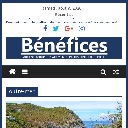
samedi, août 8, 2026
Récents :
France : le logement mis à l’épreuve par la chaleur
Des milliards de dollars de droits de douane déjà remboursés
par Washington
Royaume-Uni : Andy Burnham recule sur l’impôt
Xavier Niel, le milliardaire qui ne touche presque rien
Ruée des fortunes russes vers l’étranger
outre-mer