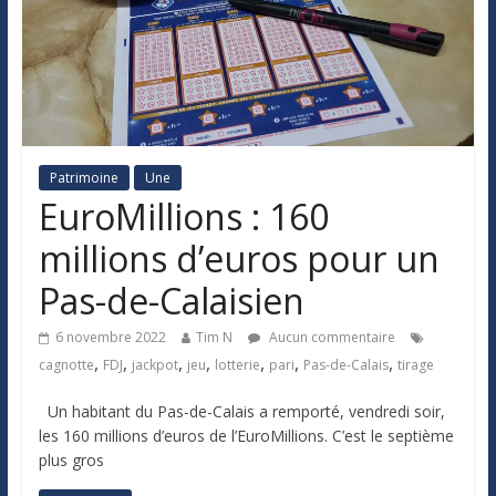
Patrimoine
Une
EuroMillions : 160
millions d’euros pour un
Pas-de-Calaisien
6 novembre 2022
Tim N
Aucun commentaire
,
,
,
,
,
,
,
cagnotte
FDJ
jackpot
jeu
lotterie
pari
Pas-de-Calais
tirage
Un habitant du Pas-de-Calais a remporté, vendredi soir,
les 160 millions d’euros de l’EuroMillions. C’est le septième
plus gros