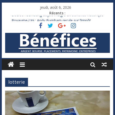
jeudi, août 6, 2026
Récents :
Bourse : Samsung déçoit malgré un bénéfice historique
Royaume-Uni : Andy Burnham recule sur l’impôt
Xavier Niel, le milliardaire qui ne touche presque rien
Ruée des fortunes russes vers l’étranger
France : le logement mis à l’épreuve par la chaleur
lotterie