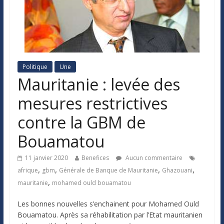
Politique
Une
Mauritanie : levée des
mesures restrictives
contre la GBM de
Bouamatou
11 janvier 2020
Benefices
Aucun commentaire
,
,
,
,
afrique
gbm
Générale de Banque de Mauritanie
Ghazouani
,
mauritanie
mohamed ould bouamatou
Les bonnes nouvelles s’enchainent pour Mohamed Ould
Bouamatou. Après sa réhabilitation par l’Etat mauritanien