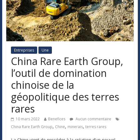
Entreprises
Une
China Rare Earth Group,
l’outil de domination
chinoise de la
géopolitique des terres
rares
10 mars 2022
Benefices
Aucun commentaire
,
,
,
China Rare Earth Group
Chine
minerais
terres rares
La Chine vient de procéder à la création d’un nouvel