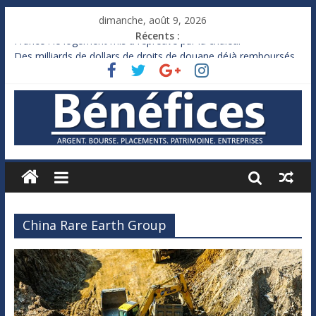
dimanche, août 9, 2026
Récents :
France : le logement mis à l’épreuve par la chaleur
Des milliards de dollars de droits de douane déjà remboursés
par Washington
Royaume-Uni : Andy Burnham recule sur l’impôt
Xavier Niel, le milliardaire qui ne touche presque rien
Ruée des fortunes russes vers l’étranger
China Rare Earth Group