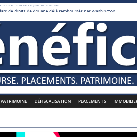
 mis à l’épreuve par la chaleur
ollars de droits de douane déjà remboursés par Washington
 Burnham recule sur l’impôt
iardaire qui ne touche presque rien
usses vers l’étranger
PATRIMOINE
DÉFISCALISATION
PLACEMENTS
IMMOBILIE