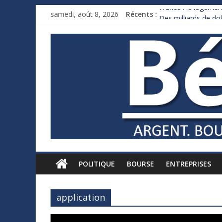
France : le logement
samedi, août 8, 2026
Récents :
Des milliards de d
Royaume-Uni : Andy
Xavier Niel, le mill
Ruée des fortunes r
POLITIQUE
BOURSE
ENTREPRISES
application