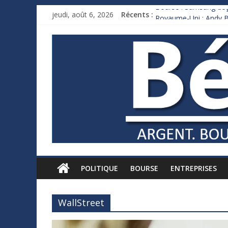
Bourse : Samsung déço
jeudi, août 6, 2026
Récents :
Royaume-Uni : Andy B
Xavier Niel, le milliar
Ruée des fortunes russ
France : le logement m
POLITIQUE
BOURSE
ENTREPRISES
WallStreet