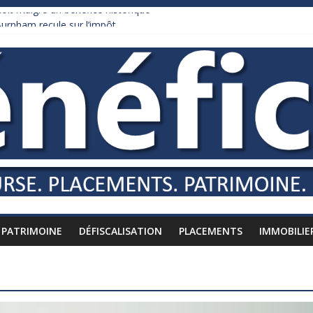
it malgré un bénéfice historique
urnham recule sur l’impôt
daire qui ne touche presque rien
es vers l’étranger
is à l’épreuve par la chaleur
PATRIMOINE
DÉFISCALISATION
PLACEMENTS
IMMOBILIE