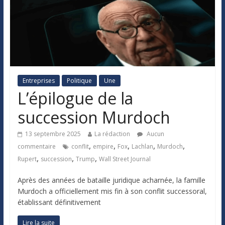
Entreprises
Politique
Une
L’épilogue de la
succession Murdoch
13 septembre 2025
La rédaction
Aucun
,
,
,
,
,
commentaire
conflit
empire
Fox
Lachlan
Murdoch
,
,
,
Rupert
succession
Trump
Wall Street Journal
Après des années de bataille juridique acharnée, la famille
Murdoch a officiellement mis fin à son conflit successoral,
établissant définitivement
Lire la suite