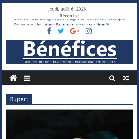
jeudi, août 6, 2026
Récents :
Bourse : Samsung déçoit malgré un bénéfice historique
Royaume-Uni : Andy Burnham recule sur l’impôt
Xavier Niel, le milliardaire qui ne touche presque rien
Ruée des fortunes russes vers l’étranger
France : le logement mis à l’épreuve par la chaleur
Rupert