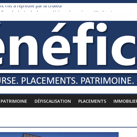
nt mis à l’épreuve par la chaleur
dollars de droits de douane déjà remboursés par Washington
y Burnham recule sur l’impôt
liardaire qui ne touche presque rien
russes vers l’étranger
PATRIMOINE
DÉFISCALISATION
PLACEMENTS
IMMOBILIE