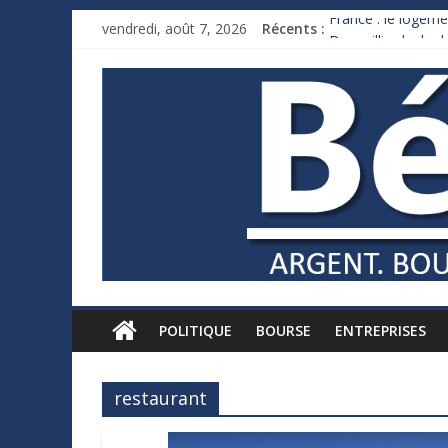
France : le logeme
vendredi, août 7, 2026
Récents :
Des milliards de 
Royaume-Uni : And
Xavier Niel, le mil
Ruée des fortunes 
POLITIQUE
BOURSE
ENTREPRISES
restaurant