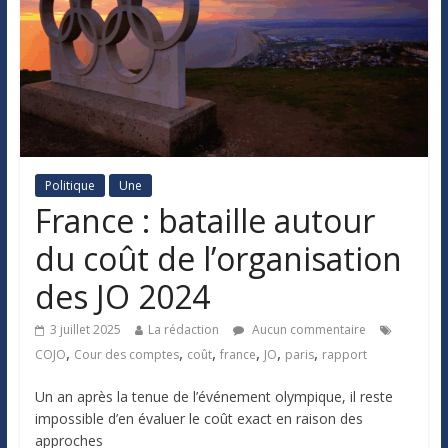
Politique
Une
France : bataille autour
du coût de l’organisation
des JO 2024
3 juillet 2025
La rédaction
Aucun commentaire
,
,
,
,
,
,
COJO
Cour des comptes
coût
france
JO
paris
rapport
Un an après la tenue de l’événement olympique, il reste
impossible d’en évaluer le coût exact en raison des
approches