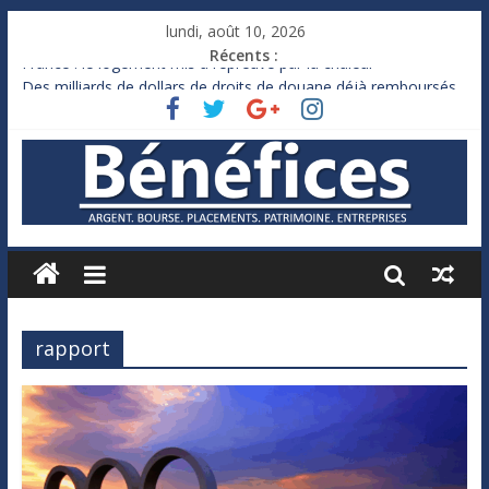
lundi, août 10, 2026
Récents :
France : le logement mis à l’épreuve par la chaleur
Des milliards de dollars de droits de douane déjà remboursés
par Washington
Royaume-Uni : Andy Burnham recule sur l’impôt
Xavier Niel, le milliardaire qui ne touche presque rien
Ruée des fortunes russes vers l’étranger
rapport