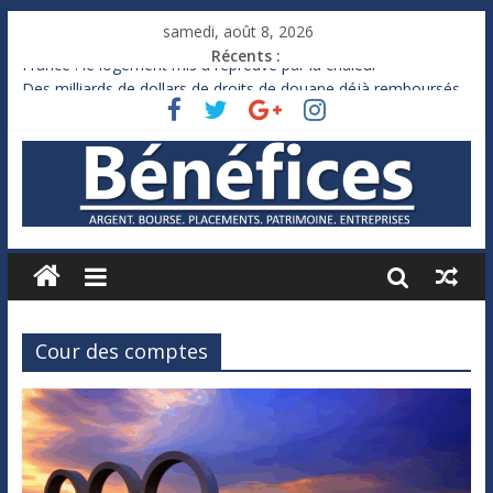
samedi, août 8, 2026
Récents :
France : le logement mis à l’épreuve par la chaleur
Des milliards de dollars de droits de douane déjà remboursés
par Washington
Royaume-Uni : Andy Burnham recule sur l’impôt
Xavier Niel, le milliardaire qui ne touche presque rien
Ruée des fortunes russes vers l’étranger
Cour des comptes