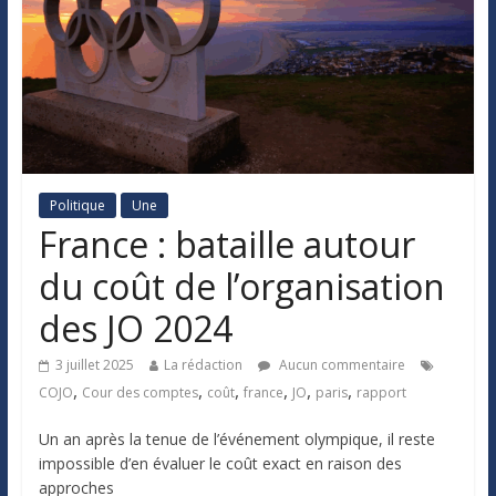
Politique
Une
France : bataille autour
du coût de l’organisation
des JO 2024
3 juillet 2025
La rédaction
Aucun commentaire
,
,
,
,
,
,
COJO
Cour des comptes
coût
france
JO
paris
rapport
Un an après la tenue de l’événement olympique, il reste
impossible d’en évaluer le coût exact en raison des
approches