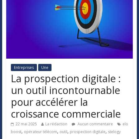
Entreprises
Une
La prospection digitale :
un outil incontournable
pour accélérer la
croissance commerciale
22 mai 2025
La rédaction
Aucun commentaire
elo
,
,
,
,
boost
opérateur télécom
outil
prospection digitale
stelogy