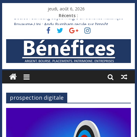
jeudi, août 6, 2026
Récents :
Bourse : Samsung déçoit malgré un bénéfice historique
Royaume-Uni : Andy Burnham recule sur l’impôt
Xavier Niel, le milliardaire qui ne touche presque rien
Ruée des fortunes russes vers l’étranger
France : le logement mis à l’épreuve par la chaleur
prospection digitale