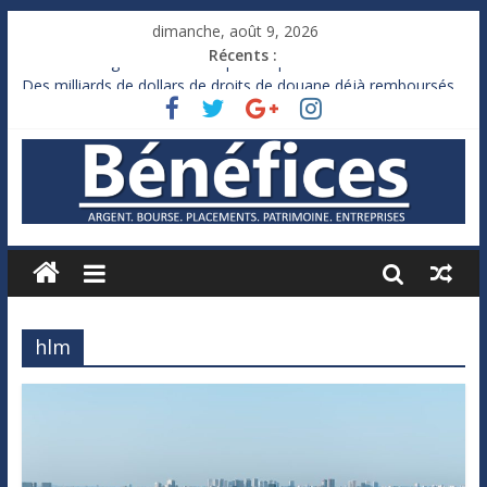
dimanche, août 9, 2026
Récents :
France : le logement mis à l’épreuve par la chaleur
Des milliards de dollars de droits de douane déjà remboursés
par Washington
Royaume-Uni : Andy Burnham recule sur l’impôt
Xavier Niel, le milliardaire qui ne touche presque rien
Ruée des fortunes russes vers l’étranger
hlm