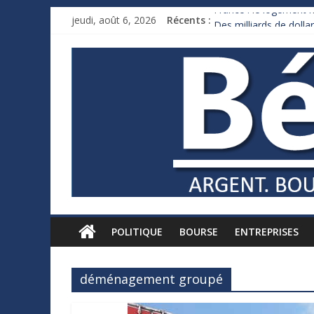
France : le logement m
jeudi, août 6, 2026
Récents :
Des milliards de doll
Royaume-Uni : Andy B
Xavier Niel, le milliar
Ruée des fortunes russ
POLITIQUE
BOURSE
ENTREPRISES
déménagement groupé