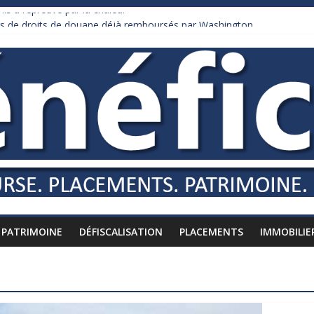
is à l’épreuve par la chaleur
ars de droits de douane déjà remboursés par Washington
urnham recule sur l’impôt
daire qui ne touche presque rien
es vers l’étranger
PATRIMOINE
DÉFISCALISATION
PLACEMENTS
IMMOBILIE