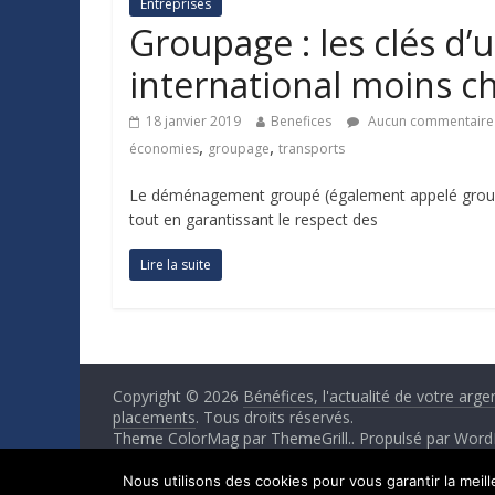
Entreprises
Groupage : les clés 
international moins c
18 janvier 2019
Benefices
Aucun commentaire
,
,
économies
groupage
transports
Le déménagement groupé (également appelé groupa
tout en garantissant le respect des
Lire la suite
Copyright © 2026
Bénéfices, l'actualité de votre arge
placements
. Tous droits réservés.
Theme ColorMag par
ThemeGrill.
. Propulsé par
Word
Nous utilisons des cookies pour vous garantir la meil