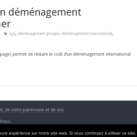
d’un déménagement
her
,
,
,
ags
déménagement groupé
déménagement international
ge) permet de réduire le coût d’un déménagement international
nt, de votre patrimoine et de vos
Press
.
leure expérience sur notre site web. Si vous continuez à utiliser ce sit