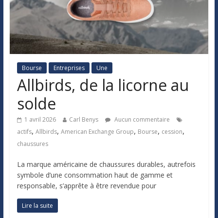
Bourse
Entreprises
Une
Allbirds, de la licorne au
solde
1 avril 2026
Carl Benys
Aucun commentaire
,
,
,
,
,
actifs
Allbirds
American Exchange Group
Bourse
cession
chaussures
La marque américaine de chaussures durables, autrefois
symbole d’une consommation haut de gamme et
responsable, s’apprête à être revendue pour
Lire la suite