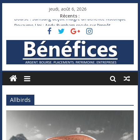
jeudi, août 6, 2026
Récents :
Bourse : Samsung déçoit malgré un bénéfice historique
Royaume-Uni : Andy Burnham recule sur l’impôt
Xavier Niel, le milliardaire qui ne touche presque rien
Ruée des fortunes russes vers l’étranger
France : le logement mis à l’épreuve par la chaleur
Allbirds