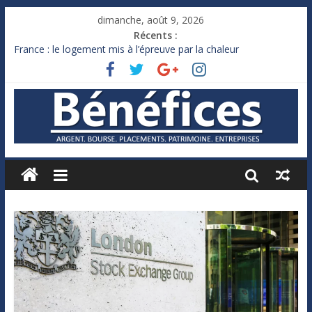
dimanche, août 9, 2026
Récents :
France : le logement mis à l’épreuve par la chaleur
Des milliards de dollars de droits de douane déjà remboursés
par Washington
Royaume-Uni : Andy Burnham recule sur l’impôt
Xavier Niel, le milliardaire qui ne touche presque rien
Ruée des fortunes russes vers l’étranger