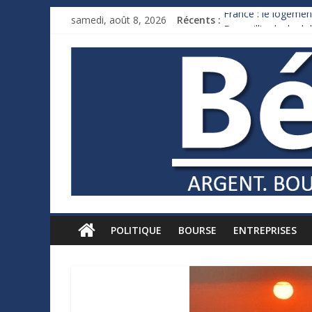
samedi, août 8, 2026
Récents :
France : le logement
Des milliards de d
Royaume-Uni : Andy
Xavier Niel, le mill
Ruée des fortunes r
POLITIQUE
BOURSE
ENTREPRISES