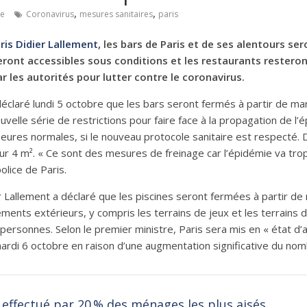
,
,
re
Coronavirus
mesures sanitaires
paris
ris Didier Lallement
, les bars de Paris et de ses alentours se
ront accessibles sous conditions et l
es restaurants resteron
r les autorités pour lutter contre le coronavirus.
déclaré lundi 5 octobre que les bars seront fermés à partir de ma
elle série de restrictions pour faire face à la propagation de l’é
ures normales, si le nouveau protocole sanitaire est respecté. D
ur 4 m². « Ce sont des mesures de freinage car l’épidémie va trop 
olice de Paris.
er Lallement a déclaré que les piscines seront fermées à partir de
ments extérieurs, y compris les terrains de jeux et les terrains 
 personnes. Selon le premier ministre, Paris sera mis en « état d
rdi 6 octobre en raison d’une augmentation significative du nombr
 effectué par 20 % des ménages les plus aisés