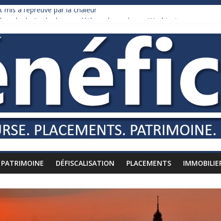
 mis à l’épreuve par la chaleur
ollars de droits de douane déjà remboursés par Washington
 Burnham recule sur l’impôt
iardaire qui ne touche presque rien
usses vers l’étranger
PATRIMOINE
DÉFISCALISATION
PLACEMENTS
IMMOBILIE