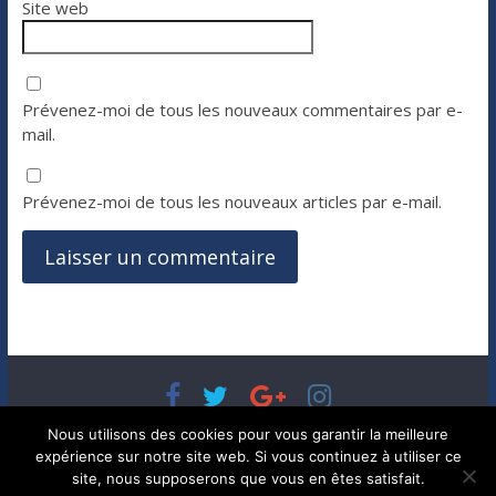
Site web
Prévenez-moi de tous les nouveaux commentaires par e-
mail.
Prévenez-moi de tous les nouveaux articles par e-mail.
Copyright © 2026
Bénéfices, l'actualité de votre argent, de
Nous utilisons des cookies pour vous garantir la meilleure
votre patrimoine et de vos placements
. Tous droits réservés.
expérience sur notre site web. Si vous continuez à utiliser ce
Theme ColorMag par
ThemeGrill.
. Propulsé par
WordPress
.
site, nous supposerons que vous en êtes satisfait.