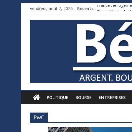
France : le logeme
vendredi, août 7, 2026
Récents :
Des milliards de 
Royaume-Uni : And
Xavier Niel, le mil
Ruée des fortunes 
POLITIQUE
BOURSE
ENTREPRISES
PwC