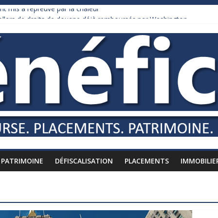
nt mis à l’épreuve par la chaleur
dollars de droits de douane déjà remboursés par Washington
y Burnham recule sur l’impôt
liardaire qui ne touche presque rien
russes vers l’étranger
PATRIMOINE
DÉFISCALISATION
PLACEMENTS
IMMOBILIE