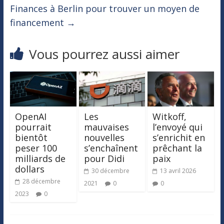
Finances à Berlin pour trouver un moyen de
financement
→
Vous pourrez aussi aimer
OpenAI
Les
Witkoff,
pourrait
mauvaises
l’envoyé qui
bientôt
nouvelles
s’enrichit en
peser 100
s’enchaînent
prêchant la
milliards de
pour Didi
paix
dollars
30 décembre
13 avril 2026
28 décembre
2021
0
0
2023
0