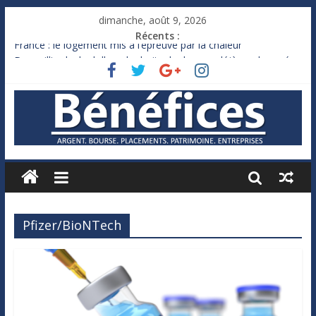
dimanche, août 9, 2026
Récents :
France : le logement mis à l’épreuve par la chaleur
Des milliards de dollars de droits de douane déjà remboursés
par Washington
Royaume-Uni : Andy Burnham recule sur l’impôt
Xavier Niel, le milliardaire qui ne touche presque rien
Ruée des fortunes russes vers l’étranger
Pfizer/BioNTech