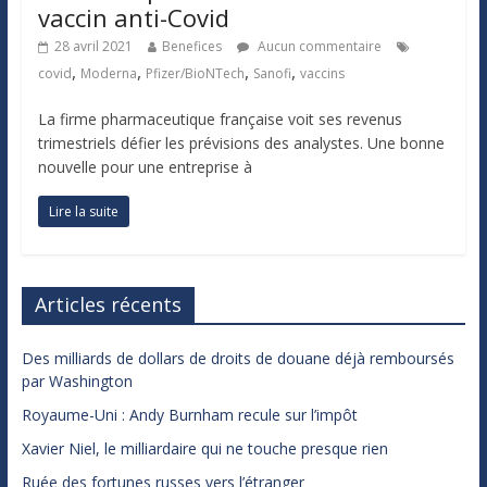
vaccin anti-Covid
28 avril 2021
Benefices
Aucun commentaire
,
,
,
,
covid
Moderna
Pfizer/BioNTech
Sanofi
vaccins
La firme pharmaceutique française voit ses revenus
trimestriels défier les prévisions des analystes. Une bonne
nouvelle pour une entreprise à
Lire la suite
Articles récents
Des milliards de dollars de droits de douane déjà remboursés
par Washington
Royaume-Uni : Andy Burnham recule sur l’impôt
Xavier Niel, le milliardaire qui ne touche presque rien
Ruée des fortunes russes vers l’étranger