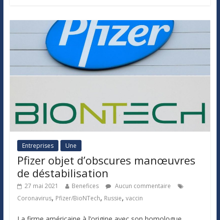
Entreprises
Une
Pfizer objet d’obscures manœuvres
de déstabilisation
27 mai 2021
Benefices
Aucun commentaire
,
,
,
Coronavirus
Pfizer/BioNTech
Russie
vaccin
La firme américaine à l’origine avec son homologue