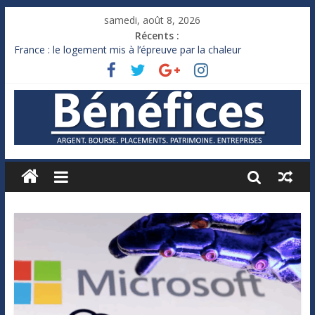
samedi, août 8, 2026
Récents :
France : le logement mis à l’épreuve par la chaleur
Des milliards de dollars de droits de douane déjà remboursés
par Washington
Royaume-Uni : Andy Burnham recule sur l’impôt
Xavier Niel, le milliardaire qui ne touche presque rien
Ruée des fortunes russes vers l’étranger