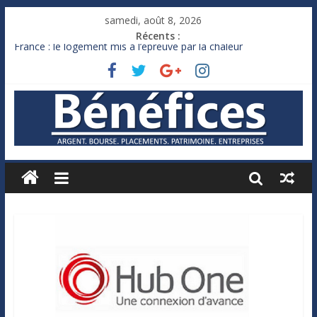
samedi, août 8, 2026
Récents :
France : le logement mis à l’épreuve par la chaleur
Des milliards de dollars de droits de douane déjà remboursés
par Washington
Royaume-Uni : Andy Burnham recule sur l’impôt
Xavier Niel, le milliardaire qui ne touche presque rien
Ruée des fortunes russes vers l’étranger