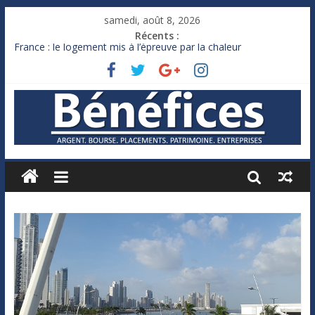
samedi, août 8, 2026
Récents :
France : le logement mis à l’épreuve par la chaleur
Des milliards de dollars de droits de douane déjà remboursés
par Washington
Royaume-Uni : Andy Burnham recule sur l’impôt
Xavier Niel, le milliardaire qui ne touche presque rien
Ruée des fortunes russes vers l’étranger