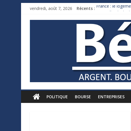
vendredi, août 7, 2026
Récents :
France : le logeme
Des milliards de 
Royaume-Uni : And
Xavier Niel, le mil
Ruée des fortunes 
POLITIQUE
BOURSE
ENTREPRISES