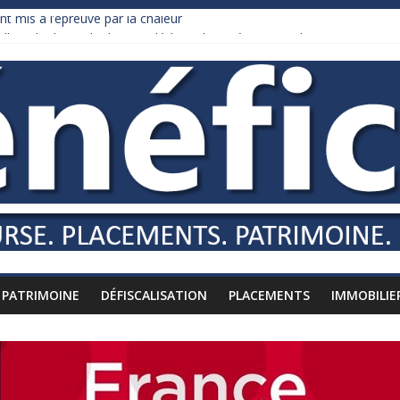
nt mis à l’épreuve par la chaleur
dollars de droits de douane déjà remboursés par Washington
y Burnham recule sur l’impôt
liardaire qui ne touche presque rien
russes vers l’étranger
PATRIMOINE
DÉFISCALISATION
PLACEMENTS
IMMOBILIE