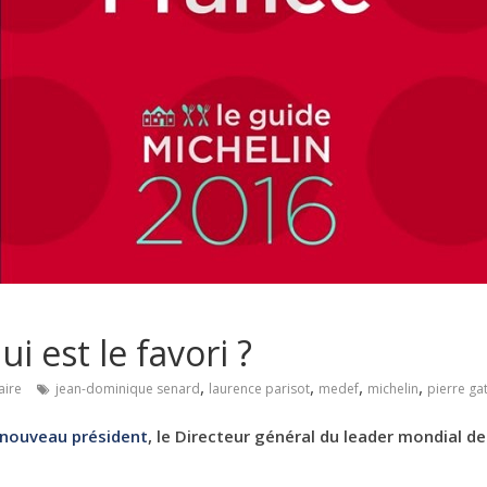
i est le favori ?
,
,
,
,
ire
jean-dominique senard
laurence parisot
medef
michelin
pierre ga
 nouveau président
, le Directeur général du leader mondial d