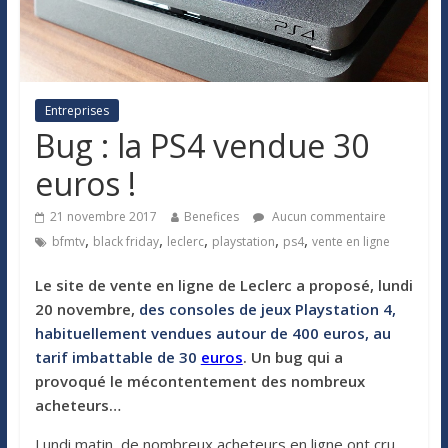
Entreprises
Bug : la PS4 vendue 30
euros !
21 novembre 2017
Benefices
Aucun commentaire
,
,
,
,
,
bfmtv
black friday
leclerc
playstation
ps4
vente en ligne
Le site de vente en ligne de Leclerc a proposé, lundi
20 novembre,
des consoles de jeux Playstation 4,
habituellement vendues autour de 400 euros, au
tarif imbattable de 30
euros
. Un bug qui a
provoqué le mécontentement des nombreux
acheteurs…
Lundi matin, de nombreux acheteurs en ligne ont cru