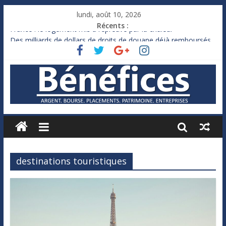
lundi, août 10, 2026
Récents :
France : le logement mis à l’épreuve par la chaleur
Des milliards de dollars de droits de douane déjà remboursés
par Washington
Royaume-Uni : Andy Burnham recule sur l’impôt
Xavier Niel, le milliardaire qui ne touche presque rien
Ruée des fortunes russes vers l’étranger
destinations touristiques