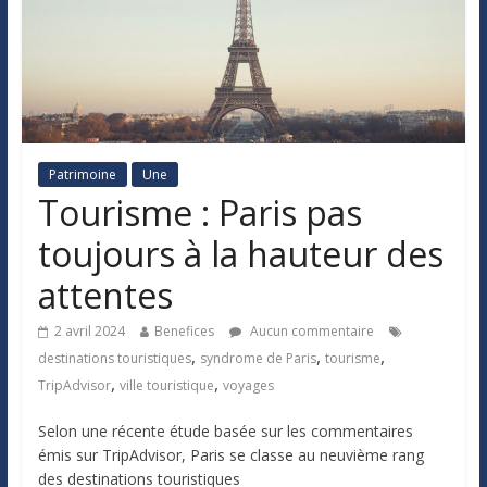
Patrimoine
Une
Tourisme : Paris pas
toujours à la hauteur des
attentes
2 avril 2024
Benefices
Aucun commentaire
,
,
,
destinations touristiques
syndrome de Paris
tourisme
,
,
TripAdvisor
ville touristique
voyages
Selon une récente étude basée sur les commentaires
émis sur TripAdvisor, Paris se classe au neuvième rang
des destinations touristiques