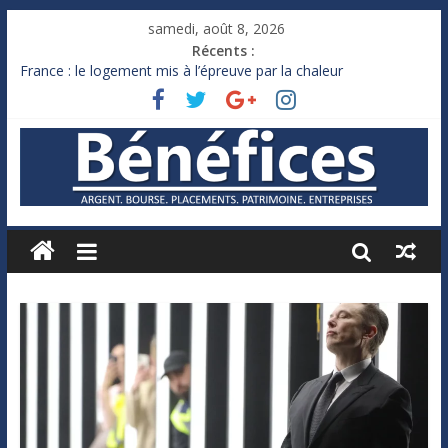
samedi, août 8, 2026
Récents :
France : le logement mis à l’épreuve par la chaleur
Des milliards de dollars de droits de douane déjà remboursés
par Washington
Royaume-Uni : Andy Burnham recule sur l’impôt
Xavier Niel, le milliardaire qui ne touche presque rien
Ruée des fortunes russes vers l’étranger