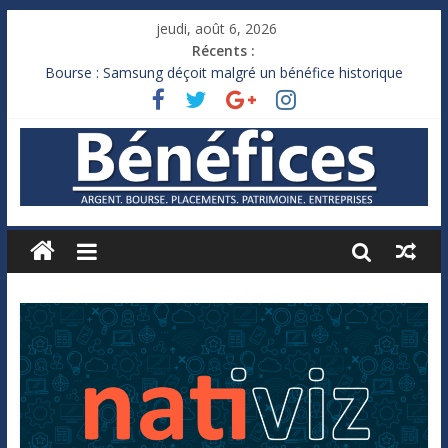
jeudi, août 6, 2026
Récents :
Bourse : Samsung déçoit malgré un bénéfice historique
Royaume-Uni : Andy Burnham recule sur l’impôt
Xavier Niel, le milliardaire qui ne touche presque rien
Ruée des fortunes russes vers l’étranger
France : le logement mis à l’épreuve par la chaleur