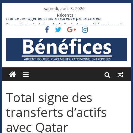
samedi, août 8, 2026
Récents :
France : le logement mis à l’épreuve par la chaleur
Des milliards de dollars de droits de douane déjà remboursés
par Washington
Royaume-Uni : Andy Burnham recule sur l’impôt
Xavier Niel, le milliardaire qui ne touche presque rien
Ruée des fortunes russes vers l’étranger
Total signe des
transferts d’actifs
avec Qatar