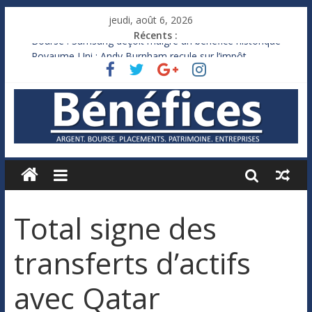
jeudi, août 6, 2026
Récents :
Bourse : Samsung déçoit malgré un bénéfice historique
Royaume-Uni : Andy Burnham recule sur l’impôt
Xavier Niel, le milliardaire qui ne touche presque rien
Ruée des fortunes russes vers l’étranger
France : le logement mis à l’épreuve par la chaleur
Total signe des
transferts d’actifs
avec Qatar