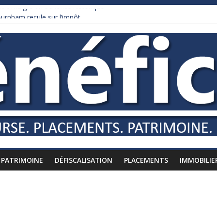
it malgré un bénéfice historique
urnham recule sur l’impôt
daire qui ne touche presque rien
es vers l’étranger
is à l’épreuve par la chaleur
PATRIMOINE
DÉFISCALISATION
PLACEMENTS
IMMOBILIE