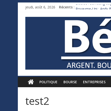
Bourse : Samsung déço
jeudi, août 6, 2026
Récents :
Royaume-Uni : Andy B
Xavier Niel, le milliar
Ruée des fortunes russ
France : le logement m
POLITIQUE
BOURSE
ENTREPRISES
test2