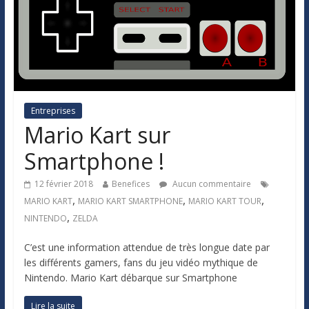
Entreprises
Mario Kart sur
Smartphone !
12 février 2018
Benefices
Aucun commentaire
,
,
,
MARIO KART
MARIO KART SMARTPHONE
MARIO KART TOUR
,
NINTENDO
ZELDA
C’est une information attendue de très longue date par
les différents gamers, fans du jeu vidéo mythique de
Nintendo. Mario Kart débarque sur Smartphone
Lire la suite