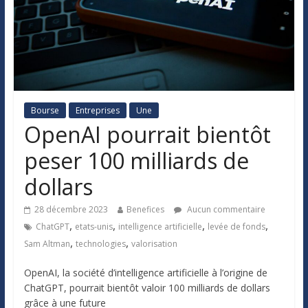
Bourse
Entreprises
Une
OpenAI pourrait bientôt
peser 100 milliards de
dollars
28 décembre 2023
Benefices
Aucun commentaire
,
,
,
,
ChatGPT
etats-unis
intelligence artificielle
levée de fonds
,
,
Sam Altman
technologies
valorisation
OpenAI, la société d’intelligence artificielle à l’origine de
ChatGPT, pourrait bientôt valoir 100 milliards de dollars
grâce à une future