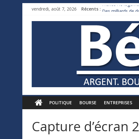
France : le logeme
vendredi, août 7, 2026
Récents :
Des milliards de 
Royaume-Uni : And
Xavier Niel, le mil
Ruée des fortunes 
POLITIQUE
BOURSE
ENTREPRISES
Capture d’écran 