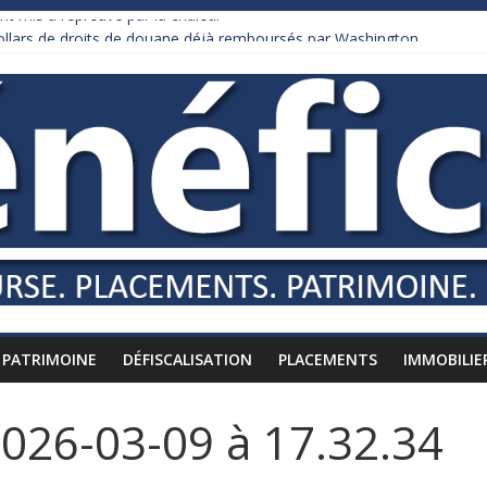
nt mis à l’épreuve par la chaleur
dollars de droits de douane déjà remboursés par Washington
y Burnham recule sur l’impôt
liardaire qui ne touche presque rien
russes vers l’étranger
PATRIMOINE
DÉFISCALISATION
PLACEMENTS
IMMOBILIE
2026-03-09 à 17.32.34