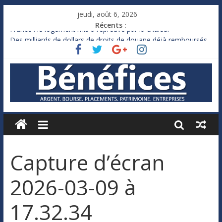
jeudi, août 6, 2026
Récents :
France : le logement mis à l’épreuve par la chaleur
Des milliards de dollars de droits de douane déjà remboursés
par Washington
Royaume-Uni : Andy Burnham recule sur l’impôt
Xavier Niel, le milliardaire qui ne touche presque rien
Ruée des fortunes russes vers l’étranger
Capture d’écran
2026-03-09 à
17.32.34