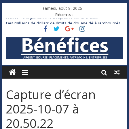
samedi, août 8, 2026
Récents :
France : le logement mis à l’épreuve par la chaleur
Des milliards de dollars de droits de douane déjà remboursés
par Washington
Royaume-Uni : Andy Burnham recule sur l’impôt
Xavier Niel, le milliardaire qui ne touche presque rien
Ruée des fortunes russes vers l’étranger
Capture d’écran
2025-10-07 à
20.50.22