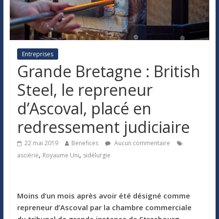
Entreprises
Grande Bretagne : British
Steel, le repreneur
d’Ascoval, placé en
redressement judiciaire
22 mai 2019
Benefices
Aucun commentaire
,
,
asciérie
Royaume Uni
sidélurgie
Moins d’un mois après avoir été désigné comme
repreneur d’Ascoval par la chambre commerciale
du tribunal de grande instance de Strasbourg,