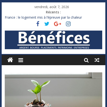
vendredi, août 7, 2026
Récents :
France : le logement mis à l’épreuve par la chaleur
Des milliards de dollars de droits de douane déjà remboursés
par Washington
Royaume-Uni : Andy Burnham recule sur l’impôt
Xavier Niel, le milliardaire qui ne touche presque rien
Ruée des fortunes russes vers l’étranger