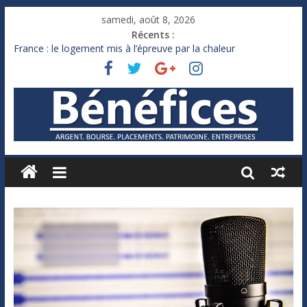
samedi, août 8, 2026
Récents :
France : le logement mis à l’épreuve par la chaleur
Des milliards de dollars de droits de douane déjà remboursés
par Washington
Royaume-Uni : Andy Burnham recule sur l’impôt
Xavier Niel, le milliardaire qui ne touche presque rien
Ruée des fortunes russes vers l’étranger