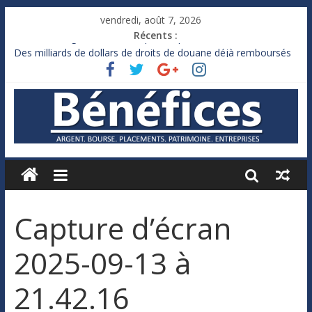
vendredi, août 7, 2026
Récents :
France : le logement mis à l’épreuve par la chaleur
Des milliards de dollars de droits de douane déjà remboursés
par Washington
Royaume-Uni : Andy Burnham recule sur l’impôt
Xavier Niel, le milliardaire qui ne touche presque rien
Ruée des fortunes russes vers l’étranger
Capture d’écran
2025-09-13 à
21.42.16